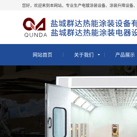
您好，欢迎来到本网站，专业生产电镀涂装设备、涂装升降设备
网站首页
关于我们
产品展示