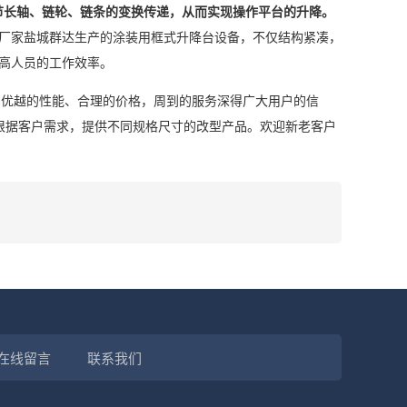
长轴、链轮、链条的变换传递，从而实现操作平台的升降。
厂家盐城群达生产的涂装用框式升降台设备，不仅结构紧凑，
高人员的工作效率。
优越的性能、合理的价格，周到的服务深得广大用户的信
根据客户需求，提供不同规格尺寸的改型产品。欢迎新老客户
在线留言
联系我们