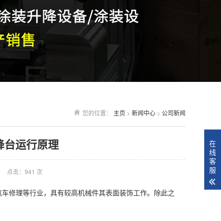
您的位置：
主页
>
新闻中心
>
公司新闻
降台运行原理
在
线
客
服
点击：
941
次
汽车修理等行业，具有较高机械件其表面装饰工作。除此之