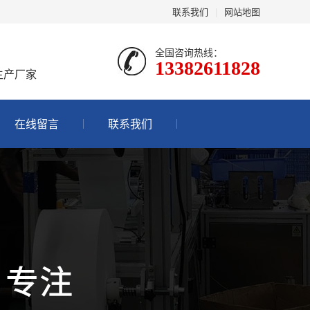
联系我们
|
网站地图
全国咨询热线：
13382611828
生产厂家
在线留言
联系我们