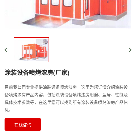
涂装设备喷烤漆房(厂家)
目前我公司专业提供涂装设备喷烤漆房，这里为您详情介绍涂装设
备喷烤漆房产品内容，包括涂装设备喷烤漆房用途、型号、性能及
具体技术参数等，在这里您可以找到所有涂装设备喷烤漆房产品信
息。
在线咨询