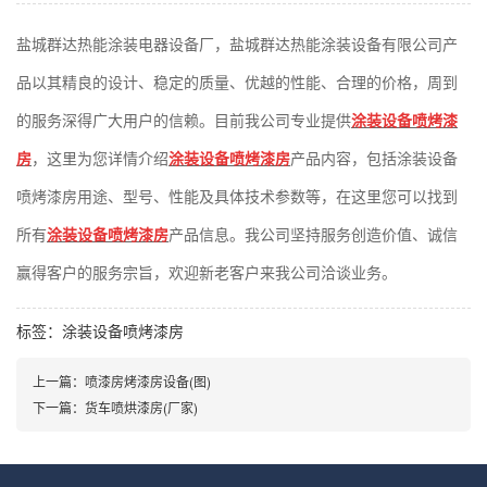
盐城群达热能涂装电器设备厂，盐城群达热能涂装设备有限公司
产
品以其精良的设计、稳定的质量、优越的性能、合理的价格，周到
的服务深得广大用户的信赖。
目前我公司
专业提供
涂装设备喷烤漆
房
，
这里
为您详情介绍
涂装设备喷烤漆房
产品内容
，包括
涂装设备
喷烤漆房
用途、型号、性能及具体技术参数等，在这里您可以找到
所有
涂装设备喷烤漆房
产品
信息。
我公司坚持
服务创造价值、诚信
赢得客户的服务宗旨，欢迎新老客户来我公司洽谈业务。
标签：
涂装设备喷烤漆房
上一篇：喷漆房烤漆房设备(图)
下一篇：货车喷烘漆房(厂家)