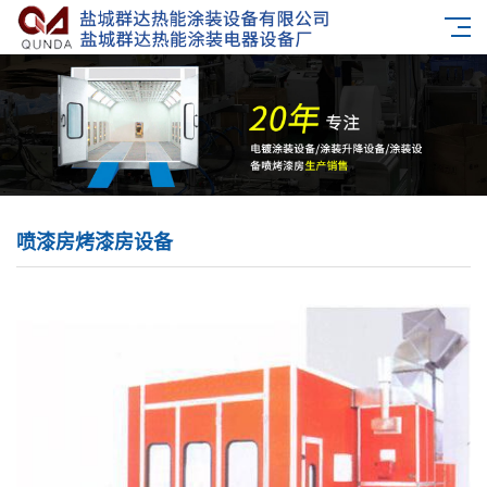
喷漆房烤漆房设备