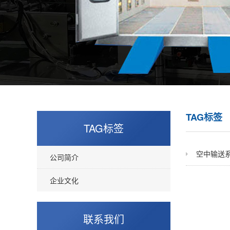
TAG标签
TAG标签
空中输送
公司简介
企业文化
联系我们